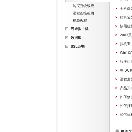
购买升级续费
手机端
远程连接帮助
挂机宝
视频教程
快照挂
云虚拟主机
200
数据库
挂机宝
SSL证书
Win
程序运行
在ID
远程桌
产品开
如何修
如何打
如何远
共
38
篇