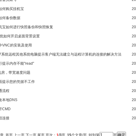
如何购买挂机宝
20
如何备份数据
20
机宝如何进行快照备份和快照恢复
20
3系统如何开启桌面背景设置
20
中VNC的安装及使用
20
10/7系统远程其他系统电脑提示客户端无法建立与远程计算机的连接的解决方法
20
提示内存不能"read"
20
C机房，带宽速度问题
20
面提示您的凭据不工作
20
通流程
20
改本地DNS
20
开CMD
20
程连接
20
文章
首页
上一页
下一页
尾页
页次：
1
/3
页
15
个文章/页 转到第
页